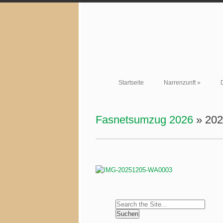
Startseite
Narrenzunft
»
Fasnetsumzug 2026
» 202
Search
for: