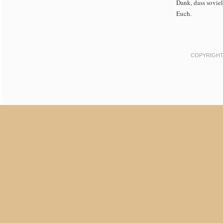
Dank, dass soviel
Euch.
COPYRIGHT